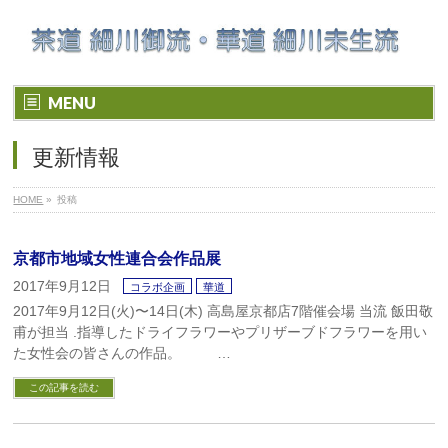
MENU
更新情報
HOME
»
投稿
京都市地域女性連合会作品展
2017年9月12日
コラボ企画
華道
2017年9月12日(火)〜14日(木) 高島屋京都店7階催会場 当流 飯田敬
甫が担当 .指導したドライフラワーやプリザーブドフラワーを用い
た女性会の皆さんの作品。 …
この記事を読む