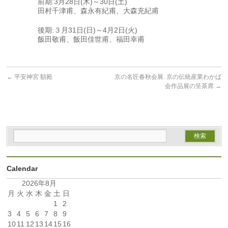
前期:3月28日(木)～30日(土)
田村千津甫、森永有紀甫、大森充紀甫
後期:３月31日(日)～4月2日(火)
飯田敬甫、飯田佳世甫、福田幸甫
←
平安神宮 額殿
京の名匠春秋会展. 京の伝統産業わかば
会作品展の呈茶席
→
Calendar
2026年8月
月
火
水
木
金
土
日
1
2
3
4
5
6
7
8
9
10
11
12
13
14
15
16