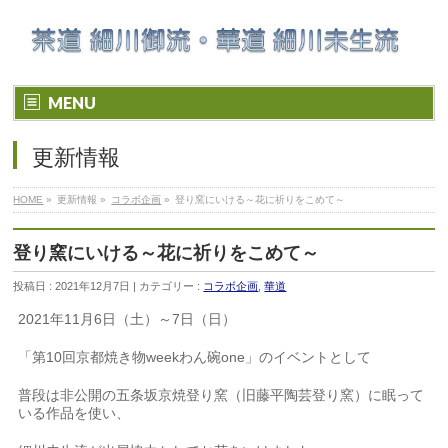
MENU
更新情報
HOME
»
更新情報 »
コラボ企画
»
登り窯にいける～花に祈りをこめて～
登り窯にいける～花に祈りをこめて～
投稿日 : 2021年12月7日 | カテゴリー :
コラボ企画
,
華道
2021年11月6日（土）～7日（日）
「第10回京都焼き物weekわん碗one」のイベントとして
普段は非公開の五条坂京焼登り窯（旧藤平陶芸登り窯）に眠って
いる作品を使い、