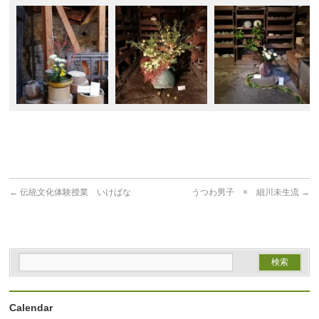
←
伝統文化体験授業 いけばな
うつわ男子 × 細川未生流
→
Calendar